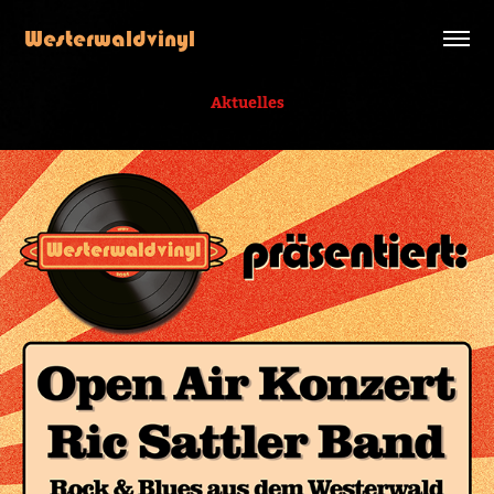
Westerwaldvinyl
Aktue
lles